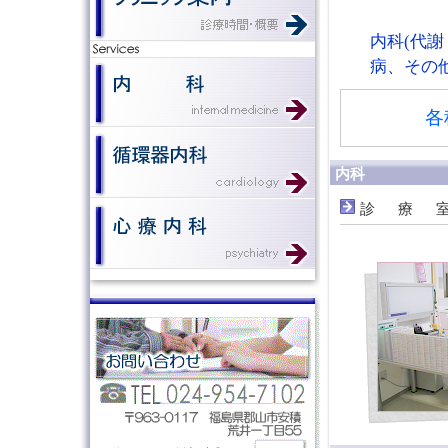
内科(代
病、その
各
内科
診療